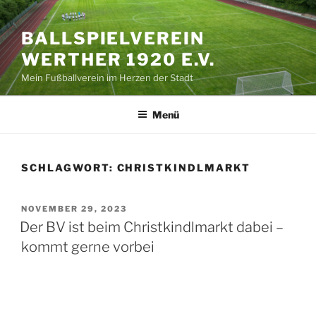
Zum
Inhalt
BALLSPIELVEREIN
springen
WERTHER 1920 E.V.
Mein Fußballverein im Herzen der Stadt
Menü
SCHLAGWORT:
CHRISTKINDLMARKT
VERÖFFENTLICHT
NOVEMBER 29, 2023
AM
Der BV ist beim Christkindlmarkt dabei –
kommt gerne vorbei