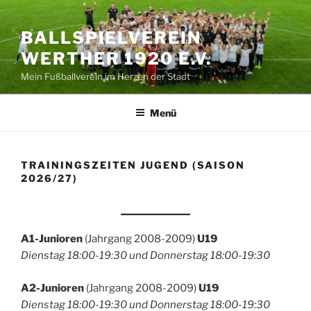
Zum
Inhalt
BALLSPIELVEREIN
springen
WERTHER 1920 E.V.
Mein Fußballverein im Herzen der Stadt
Menü
TRAININGSZEITEN JUGEND (SAISON
2026/27)
A1-Junioren
(Jahrgang 2008-2009)
U19
Dienstag 18:00-19:30 und Donnerstag 18:00-19:30
A2-Junioren
(Jahrgang 2008-2009)
U19
Dienstag 18:00-19:30 und Donnerstag 18:00-19:30