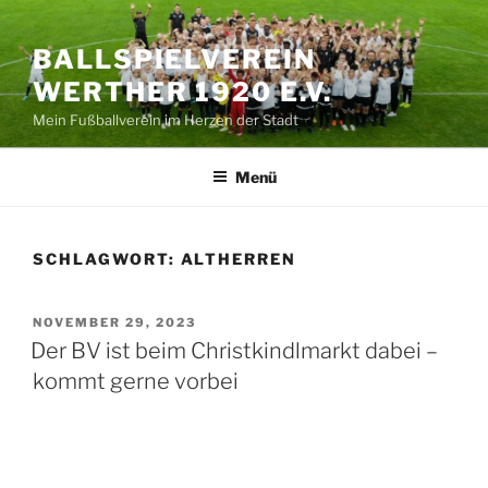
Zum
Inhalt
BALLSPIELVEREIN
springen
WERTHER 1920 E.V.
Mein Fußballverein im Herzen der Stadt
Menü
SCHLAGWORT:
ALTHERREN
VERÖFFENTLICHT
NOVEMBER 29, 2023
AM
Der BV ist beim Christkindlmarkt dabei –
kommt gerne vorbei