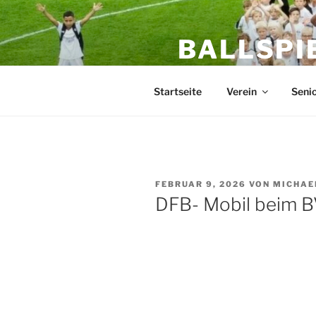
Zum
Inhalt
BALLSPI
springen
Mein Fußballverein im Her
Startseite
Verein
Seni
VERÖFFENTLICHT
FEBRUAR 9, 2026
VON
MICHAE
AM
DFB- Mobil beim B