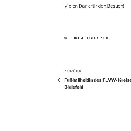
Vielen Dank für den Besuch!
KATEGORIEN
UNCATEGORIZED
Beitragsnavigation
Vorheriger
ZURÜCK
Beitrag
Fußballheldin des FLVW- Kreis
Bielefeld