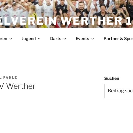
ELVEREIN WERTHER 19
zen der Stadt
oren
Jugend
Darts
Events
Partner & Spo
L FAHLE
Suchen
V Werther