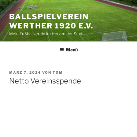
Zum
Inhalt
BALLSPIELVEREIN
springen
WERTHER 1920 E.V.
Mein Fußballverein im Herzen der Stadt
Menü
VERÖFFENTLICHT
MÄRZ 7, 2024
VON
TOM
AM
Netto Vereinsspende