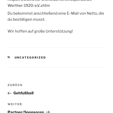
Werther-1920-e.V..vhtm
Du bekommst anschließend eine E–Mail von Netto, die
du bestätigen musst.
Wir hoffen auf große Unterstützung!
KATEGORIEN
UNCATEGORIZED
Beitragsnavigation
Vorheriger
ZURÜCK
Beitrag
Gehfußball
Nächster
WEITER
Beitrag
Partner/Sponsoren