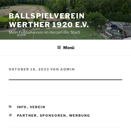
Zum
Inhalt
BALLSPIELVEREIN
springen
WERTHER 1920 E.V.
Mein Fußballverein im Herzen der Stadt
Menü
VERÖFFENTLICHT
OKTOBER 18, 2023
VON
ADMIN
AM
KATEGORIEN
INFO
,
VEREIN
SCHLAGWÖRTER
PARTNER
,
SPONSOREN
,
WERBUNG