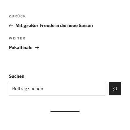
Beitragsnavigation
Vorheriger
ZURÜCK
Beitrag
Mit großer Freude in die neue Saison
Nächster
WEITER
Beitrag
Pokalfinale
Suchen