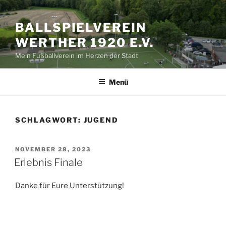
Zum
Inhalt
BALLSPIELVEREIN
springen
WERTHER 1920 E.V.
Mein Fußballverein im Herzen der Stadt
Menü
SCHLAGWORT:
JUGEND
VERÖFFENTLICHT
NOVEMBER 28, 2023
AM
Erlebnis Finale
Danke für Eure Unterstützung!