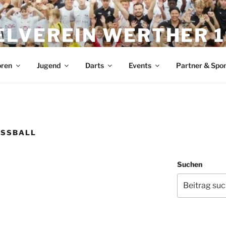
ELVEREIN WERTHER 19
zen der Stadt
oren
Jugend
Darts
Events
Partner & Spo
SSBALL
Suchen