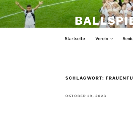
Zum
Inhalt
BALLSPI
springen
Mein Fußballverein im Her
Startseite
Verein
Seni
SCHLAGWORT:
FRAUENFU
VERÖFFENTLICHT
OKTOBER 19, 2023
AM