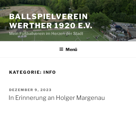
Zum
Inhalt
BALLSPIELVEREIN
springen
WERTHER 1920 E.V.
Mein Fußballverein im Herzen der Stadt
Menü
KATEGORIE:
INFO
VERÖFFENTLICHT
DEZEMBER 9, 2023
AM
In Erinnerung an Holger Margenau