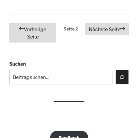
Seitennummerierung
Seite
2
Vorherige
Nächste Seite
der
Seite
Beiträge
Suchen
Feedback