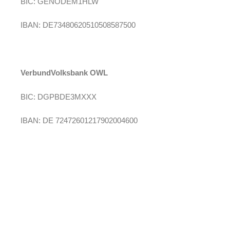
BIC: GENODEM1HLW
IBAN: DE73480620510508587500
VerbundVolksbank OWL
BIC: DGPBDE3MXXX
IBAN: DE 72472601217902004600